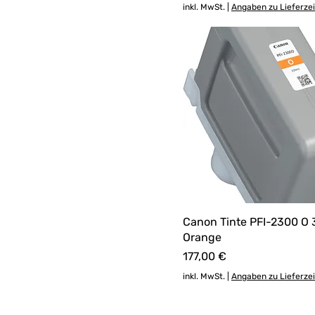
inkl. MwSt.
|
Angaben zu Lieferze
Canon Tinte PFI-2300 O 
Orange
Preis
177,00 €
inkl. MwSt.
|
Angaben zu Lieferze