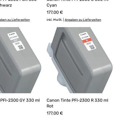
chwarz
Cyan
Preis
177,00 €
ben zu Lieferzeiten
inkl. MwSt.
|
Angaben zu Lieferzeiten
 PFI-2300 GY 330 ml
Canon Tinte PFI-2300 R 330 ml
Rot
Preis
177,00 €