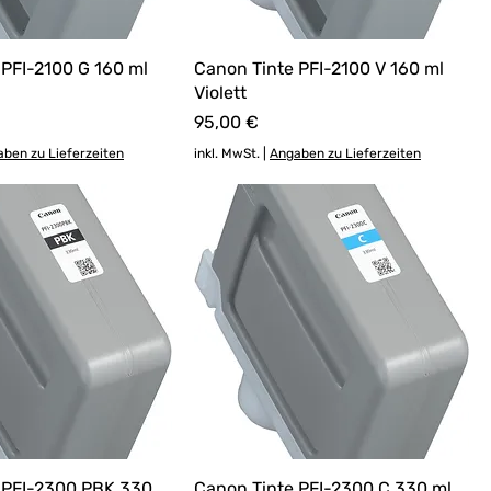
 PFI-2100 G 160 ml
Canon Tinte PFI-2100 V 160 ml
Violett
Preis
95,00 €
ben zu Lieferzeiten
inkl. MwSt.
|
Angaben zu Lieferzeiten
 PFI-2300 PBK 330
Canon Tinte PFI-2300 C 330 ml