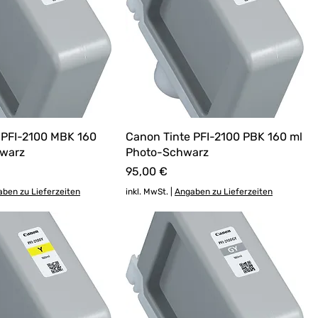
 PFI-2100 MBK 160
Canon Tinte PFI-2100 PBK 160 ml
hwarz
Photo-Schwarz
Preis
95,00 €
ben zu Lieferzeiten
inkl. MwSt.
|
Angaben zu Lieferzeiten