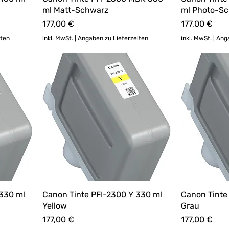
ml Matt-Schwarz
ml Photo-S
Preis
Preis
177,00 €
177,00 €
iten
inkl. MwSt.
|
Angaben zu Lieferzeiten
inkl. MwSt.
|
Anga
330 ml
Canon Tinte PFI-2300 Y 330 ml
Canon Tinte
Yellow
Grau
Preis
Preis
177,00 €
177,00 €