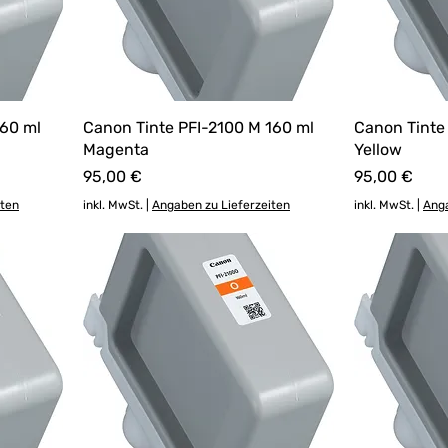
160 ml
Canon Tinte PFI-2100 M 160 ml
Canon Tinte
Magenta
Yellow
Preis
Preis
95,00 €
95,00 €
iten
inkl. MwSt.
|
Angaben zu Lieferzeiten
inkl. MwSt.
|
Anga