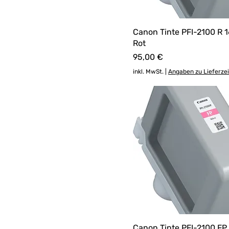
Canon Tinte PFI-2100 R 
Rot
Preis
95,00 €
inkl. MwSt.
|
Angaben zu Lieferze
Canon Tinte PFI-2100 FP