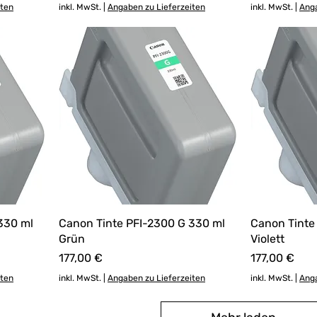
iten
inkl. MwSt.
|
Angaben zu Lieferzeiten
inkl. MwSt.
|
Anga
330 ml
Canon Tinte PFI-2300 G 330 ml
Canon Tinte
Grün
Violett
Preis
Preis
177,00 €
177,00 €
iten
inkl. MwSt.
|
Angaben zu Lieferzeiten
inkl. MwSt.
|
Anga