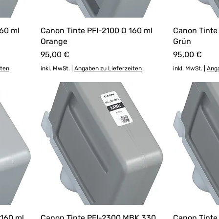
160 ml
Canon Tinte PFI-2100 O 160 ml
Canon Tinte
Orange
Grün
Preis
Preis
95,00 €
95,00 €
iten
inkl. MwSt.
|
Angaben zu Lieferzeiten
inkl. MwSt.
|
Anga
 160 ml
Canon Tinte PFI-2300 MBK 330
Canon Tinte