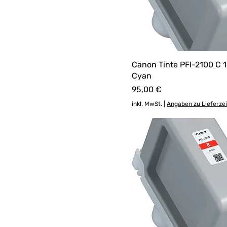
Canon Tinte PFI-2100 C 
Cyan
Preis
95,00 €
inkl. MwSt.
|
Angaben zu Lieferze