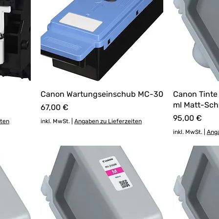
Canon Wartungseinschub MC-30
Canon Tinte
ml Matt-Sc
Preis
67,00 €
Preis
95,00 €
iten
inkl. MwSt.
|
Angaben zu Lieferzeiten
inkl. MwSt.
|
Anga