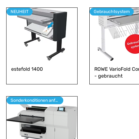
NEUHEIT
Gebrauchtsystem
estefold 1400
ROWE VarioFold C
- gebraucht
Sonderkonditionen anfragen