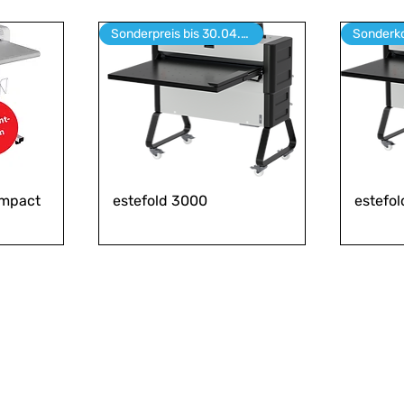
Sonderpreis bis 30.04.2026
ompact
estefold 3000
estefo