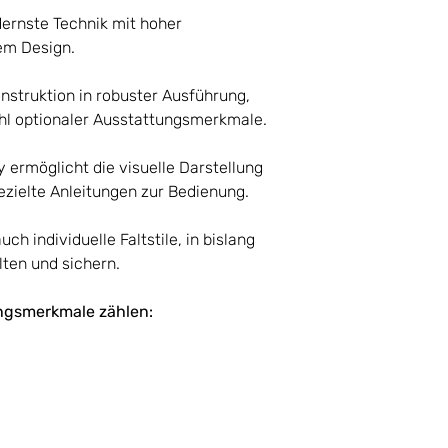
schmalen Bereich
für Wander-, Fah
ernste Technik mit hoher
Gewicht
eignet. Schnell 
em Design.
im gewünschten F
Abmessungen
Auflagenstärke e
(LxBxH)
nstruktion in robuster Ausführung,
ahl optionaler Ausstattungsmerkmale.
 ermöglicht die visuelle Darstellung
ezielte Anleitungen zur Bedienung.
h individuelle Faltstile, in bislang
alten und sichern.
ngsmerkmale zählen: