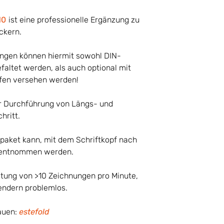
Die Heftstreifen
eines vorgelocht
10
ist eine professionelle Ergänzung zu
weißem Kunststo
ckern.
Ablage-Kapazität
Die umweltfreund
Hart-PVC-Folie, 
ngen können hiermit sowohl DIN-
lösungsmittelfre
Paketbreite
faltet werden, als auch optional mit
entsprechen der
Längsfaltung
ifen versehen werden!
Unsere Abheftstr
Arten (auch über
Paketbreite
111 mm (2-Lo
r Durchführung von Längs- und
Längsfaltung
111 mm Bandar
hritt.
zusätzlichen 
Heftrand
Banderole fü
ltpaket kann, mit dem Schriftkopf nach
Bündeln einz
 entnommen werden.
Nur Längsfaltung
134 mm (Skan
itung von >10 Zeichnungen pro Minute,
Karten-Faltung
Längs- und
endern problemlos.
Erweitert den Ei
Querfaltung
von 170 - 305 m
rauen:
estefold
Damit wird das Fa
Breite (Zeichnung