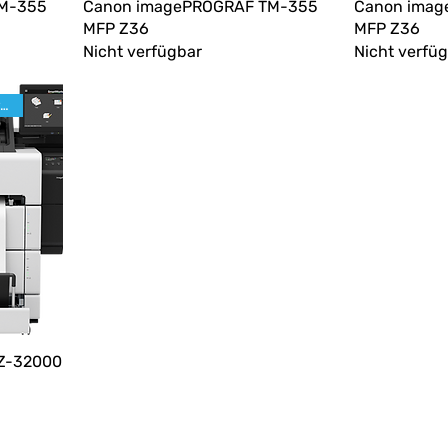
M-355
Canon imagePROGRAF TM-355
Canon imag
MFP Z36
MFP Z36
Nicht verfügbar
Nicht verfü
Promotion & Trade-In anfragen
Z-32000