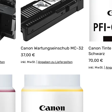
Canon Wartungseinschub MC-32
Canon Tinte
Schwarz
Preis
37,00 €
Preis
70,00 €
iten
inkl. MwSt.
|
Angaben zu Lieferzeiten
inkl. MwSt.
|
Anga