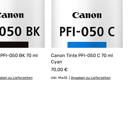
 PFI-050 BK 70 ml
Canon Tinte PFI-050 C 70 ml
Cyan
Preis
70,00 €
ben zu Lieferzeiten
inkl. MwSt.
|
Angaben zu Lieferzeiten