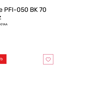
e PFI-050 BK 70
z
001AA
rb