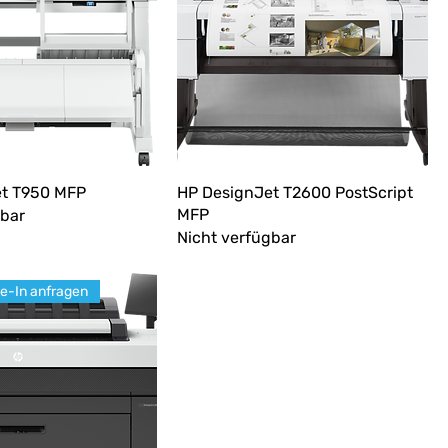
et T950 MFP
HP DesignJet T2600 PostScript
MFP
gbar
Nicht verfügbar
e-In anfragen