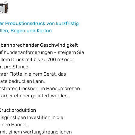
Anzahl der
Gewicht
Druckpatronen
Paketgewicht
Druckköpfe
er Produktionsdruck von kurzfristig
llen, Bogen und Karton
Prozessor
Druckqualität in 
(optimal)
i bahnbrechender Geschwindigkeit
Speicher
f Kundenanforderungen – steigern Sie
Ausgabe der erst
ellem Druck mit bis zu 700 m² oder
Geräuschemissio
Seite
(aktiv, Drucken)
t pro Stunde.
hrer Flotte in einem Gerät, das
mate bedrucken kann.
Standardmedien
bstraten trocknen im Handumdrehen
ate (Rollen, metri
arbeitet oder geliefert werden.
Schallldruckpege
Gewicht
Druckmedien,
 Druckproduktion
unterstützt
eisgünstigen Investition in die
r den Handel.
Rollenaußendur
r mit einem wartungsfreundlichen
sser