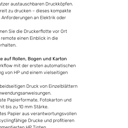
Luftfeuchtigkeit
tzer austauschbaren Druckköpfen.
ich im Betrieb
ereit zu drucken – dieses kompakte
Maximale
en Anforderungen an Elektrik oder
Rollenanzahl
Temperaturberei
bei Betrieb
en Sie die Druckerflotte vor Ort
remote einen Einblick in die
Temperaturberei
rhalten.
bei Betrieb
Rollmedienausga
(maximal)
te auf Rollen, Bogen und Karton
Energieverbrauc
rkflow mit der ersten automatischen
Kerngröße
g von HP und einem vielseitigen
Empfohlene Medi
beidseitigen Druck von Einzelblättern
 Anwendungsanweisungen.
Stromversorgun
ste Papierformate, Fotokarton und
it bis zu 10 mm Stärke.
rtes Papier aus verantwortungsvollen
cyclingfähige Drucke und profitieren
gmentierten HP Tinten.