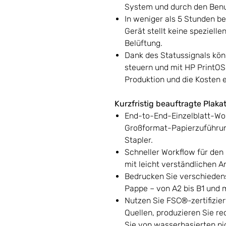
System und durch den Benu
In weniger als 5 Stunden b
Gerät stellt keine speziell
Belüftung.
Dank des Statussignals könn
steuern und mit HP PrintOS 
Produktion und die Kosten e
Kurzfristig beauftragte Plaka
End-to-End-Einzelblatt-Wo
Großformat-Papierzuführun
Stapler.
Schneller Workflow für den 
mit leicht verständlichen
Bedrucken Sie verschieden
Pappe – von A2 bis B1 und m
Nutzen Sie FSC®-zertifizie
Quellen, produzieren Sie re
Sie von wasserbasierten pi