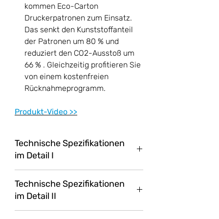
kommen Eco-Carton
Druckerpatronen zum Einsatz.
Das senkt den Kunststoffanteil
der Patronen um 80 % und
reduziert den CO2-Ausstoß um
66 % . Gleichzeitig profitieren Sie
von einem kostenfreien
Rücknahmeprogramm.
Produkt-Video >>
Technische Spezifikationen
im Detail I
Maximale
15 m/Min.
Technische Spezifikationen
Druckgeschwindigkeit
im Detail II
Zugeführte
1 l (K) bzw. 500 ml (C, M, Y)