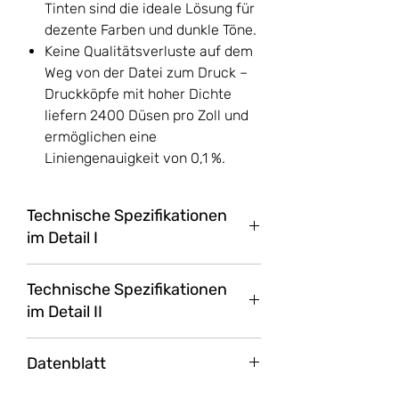
Tinten sind die ideale Lösung für
dezente Farben und dunkle Töne.
Keine Qualitätsverluste auf dem
Weg von der Datei zum Druck –
Druckköpfe mit hoher Dichte
liefern 2400 Düsen pro Zoll und
ermöglichen eine
Liniengenauigkeit von 0,1 %.
Technische Spezifikationen
im Detail I
Funktionen
Drucken
Technische Spezifikationen
im Detail II
Geschwindigkeit
116 A1 Seiten/Std., 26
Sek./A1 Seite 1
Funktion für mobiles
Direktdruckfunktion für
Datenblatt
Drucken
mobile Apps für die
Tintentropfen
6 pl
Betriebssysteme iOS,