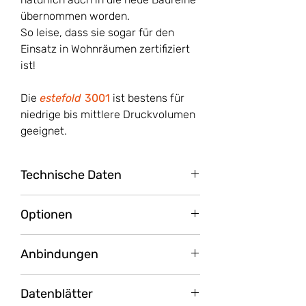
übernommen worden.
So leise, dass sie sogar für den
Einsatz in Wohnräumen zertifiziert
ist!
Die
estefold
3001
ist bestens für
niedrige bis mittlere Druckvolumen
geeignet.
Technische Daten
Benutzeroberfläche
7"
Optionen
Touchscreen
Kartenfaltung 10 cm
Anbindungen
Zuführung
Automatisch
Diese Option ermöglicht das Falten
Längsfaltung
in einem speziellen, schmalen
Canon TX-3100, TX-4100
Bereich, wodurch sich die Maschine
Datenblätter
Canon TZ-30000
Zuführung
Manuell
dann perfekt zum Falten von