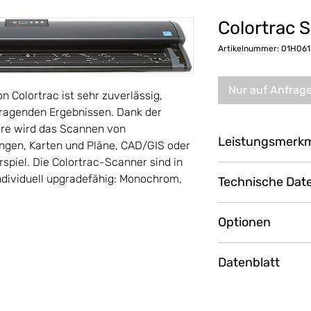
Colortrac 
Artikelnummer: 01H061
Nur auf Anfrag
 Colortrac ist sehr zuverlässig,
sragenden Ergebnissen. Dank der
re wird das Scannen von
Leistungsmerk
ngen, Karten und Pläne, CAD/GIS oder
spiel. Die Colortrac-Scanner sind in
SUREDRIVE – We
individuell upgradefähig: Monochrom,
Technische Dat
gleichmäßigen M
Breite und hoch
1200 dpi optisch
Upgrade möglich
Optionen
Auflösung
Ausgelegt für g
Optische Auflösu
Untergestell ink
Datenblatt
Geringer Wartu
Software SmartW
SmartWorks TOU
Maximale Auflösu
professionelle S
Download PDF-Date
enthalten
(interpoliert)
neu mit Remotes
42" (106,7 cm) S