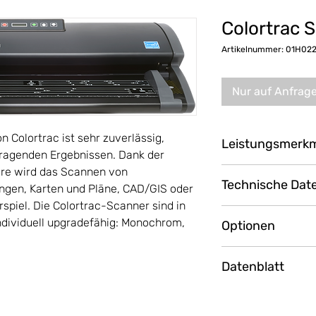
Colortrac 
Artikelnummer: 01H022
Nur auf Anfrag
 Colortrac ist sehr zuverlässig,
Leistungsmerk
sragenden Ergebnissen. Dank der
re wird das Scannen von
SUREDRIVE – We
Technische Dat
gleichmäßigen M
ngen, Karten und Pläne, CAD/GIS oder
Breite und hoch
spiel. Die Colortrac-Scanner sind in
1200 dpi optisch
Upgrade möglich
individuell upgradefähig: Monochrom,
Optionen
Auflösung
Ausgelegt für g
Optische Auflösu
Untergestell ink
Datenblatt
Geringer Wartu
Software SmartW
SmartWorks TOU
Maximale Auflösu
professionelle S
Download PDF-Date
enthalten
(interpoliert)
neu mit Remotes
25" (63,5 cm) Sc