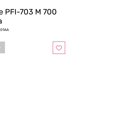
e PFI-703 M 700
a
001AA
e