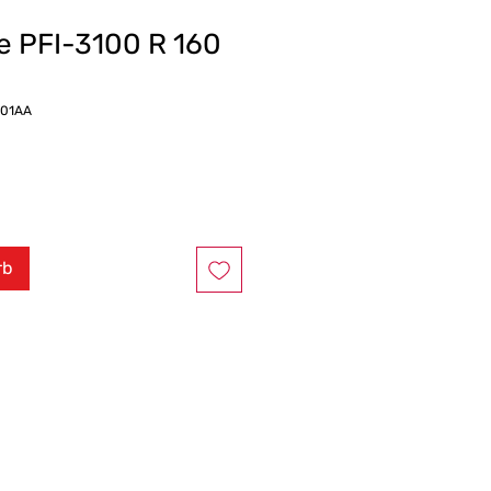
e PFI-3100 R 160
001AA
rb