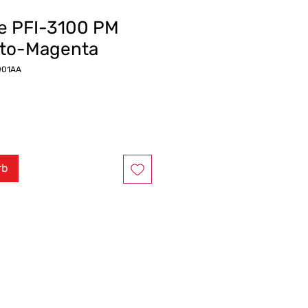
e PFI-3100 PM
oto-Magenta
001AA
rb