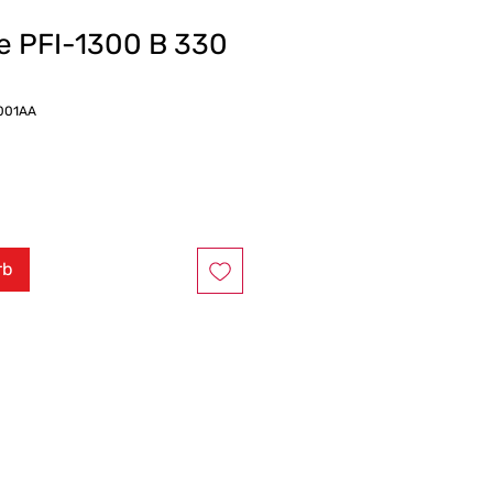
e PFI-1300 B 330
001AA
rb