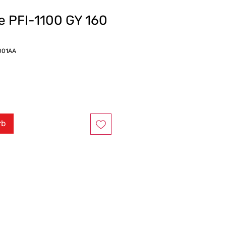
e PFI-1100 GY 160
001AA
rb