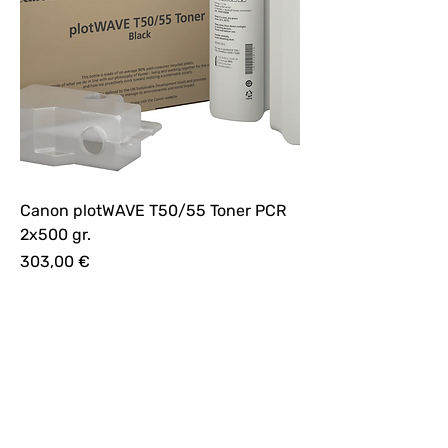
Canon plotWAVE T50/55 Toner PCR
2x500 gr.
Preis
303,00 €
inkl. MwSt.
|
Angaben zu Lieferzeiten
Impressum