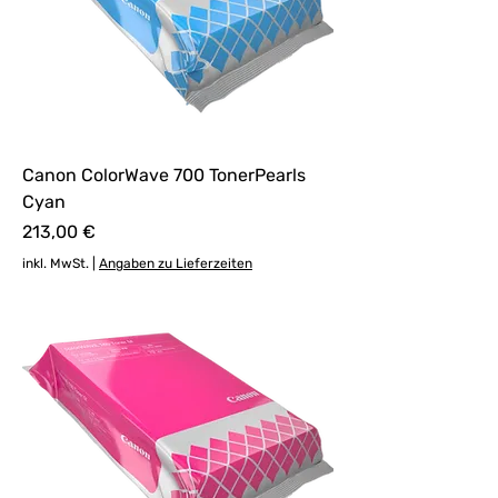
Canon ColorWave 700 TonerPearls
Cyan
Preis
213,00 €
inkl. MwSt.
|
Angaben zu Lieferzeiten