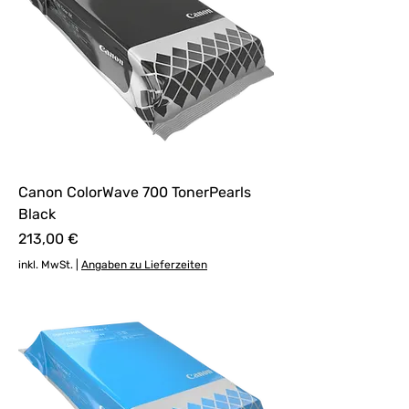
Canon ColorWave 700 TonerPearls
Black
Preis
213,00 €
inkl. MwSt.
|
Angaben zu Lieferzeiten